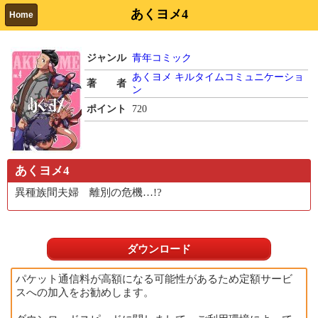
あくヨメ4
Home
ジャンル
青年コミック
あくヨメ
キルタイムコミュニケーショ
著 者
ン
ポイント
720
あくヨメ4
異種族間夫婦 離別の危機…!?
ダウンロード
パケット通信料が高額になる可能性があるため定額サービ
スへの加入をお勧めします。