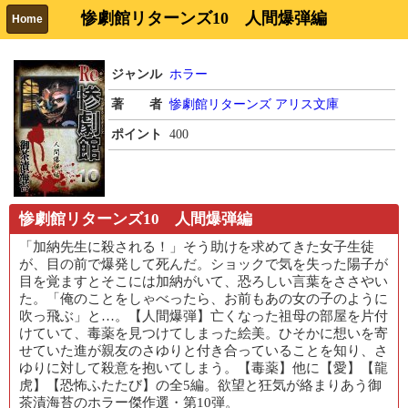
惨劇館リターンズ10 人間爆弾編
Home
ジャンル
ホラー
著 者
惨劇館リターンズ
アリス文庫
ポイント
400
惨劇館リターンズ10 人間爆弾編
「加納先生に殺される！」そう助けを求めてきた女子生徒
が、目の前で爆発して死んだ。ショックで気を失った陽子が
目を覚ますとそこには加納がいて、恐ろしい言葉をささやい
た。「俺のことをしゃべったら、お前もあの女の子のように
吹っ飛ぶ」と…。【人間爆弾】亡くなった祖母の部屋を片付
けていて、毒薬を見つけてしまった絵美。ひそかに想いを寄
せていた進が親友のさゆりと付き合っていることを知り、さ
ゆりに対して殺意を抱いてしまう。【毒薬】他に【愛】【龍
虎】【恐怖ふたたび】の全5編。欲望と狂気が絡まりあう御
茶漬海苔のホラー傑作選・第10弾。