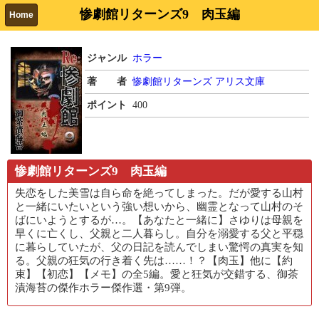
惨劇館リターンズ9 肉玉編
Home
ジャンル
ホラー
著 者
惨劇館リターンズ
アリス文庫
ポイント
400
惨劇館リターンズ9 肉玉編
失恋をした美雪は自ら命を絶ってしまった。だが愛する山村
と一緒にいたいという強い想いから、幽霊となって山村のそ
ばにいようとするが…。【あなたと一緒に】さゆりは母親を
早くに亡くし、父親と二人暮らし。自分を溺愛する父と平穏
に暮らしていたが、父の日記を読んでしまい驚愕の真実を知
る。父親の狂気の行き着く先は……！？【肉玉】他に【約
束】【初恋】【メモ】の全5編。愛と狂気が交錯する、御茶
漬海苔の傑作ホラー傑作選・第9弾。