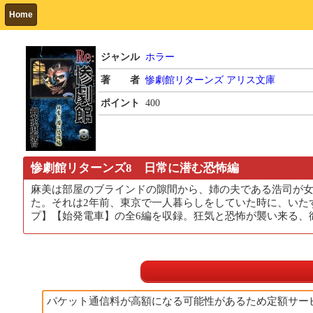
Home
ジャンル
ホラー
著 者
惨劇館リターンズ
アリス文庫
ポイント
400
惨劇館リターンズ8 日常に潜む恐怖編
麻美は部屋のブラインドの隙間から、姉の夫である浩司が
た。それは2年前、東京で一人暮らしをしていた時に、いた
プ】【始発電車】の全6編を収録。狂気と恐怖が襲い来る、
パケット通信料が高額になる可能性があるため定額サー