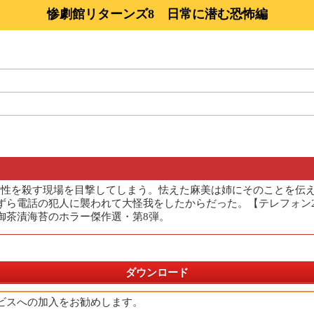
惨劇館リターンズ8 日常に潜む恐怖編
女性を殺す現場を目撃してしまう。怯えた麻美は姉にそのことを伝
ずら電話の犯人に襲われて大怪我をしたからだった。【テレフォン
御茶漬海苔のホラー傑作選・第8弾。
ダウンロード
ビスへの加入をお勧めします。