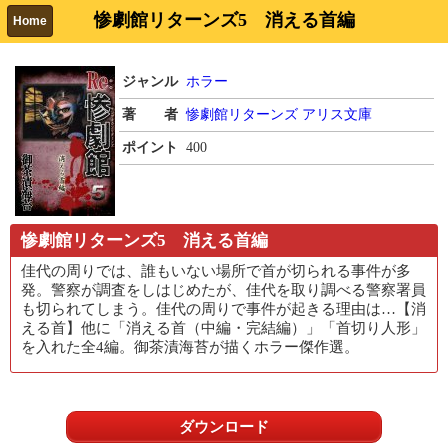
惨劇館リターンズ5 消える首編
Home
ジャンル
ホラー
著 者
惨劇館リターンズ
アリス文庫
ポイント
400
惨劇館リターンズ5 消える首編
佳代の周りでは、誰もいない場所で首が切られる事件が多
発。警察が調査をしはじめたが、佳代を取り調べる警察署員
も切られてしまう。佳代の周りで事件が起きる理由は…【消
える首】他に「消える首（中編・完結編）」「首切り人形」
を入れた全4編。御茶漬海苔が描くホラー傑作選。
ダウンロード