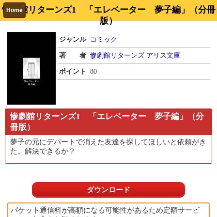
惨劇館リターンズ1 「エレベーター 夢子編」（分冊
Home
版）
ジャンル
コミック
著 者
惨劇館リターンズ
アリス文庫
ポイント
80
惨劇館リターンズ1 「エレベーター 夢子編」（分
冊版）
夢子の元にデパートで消えた友達を探してほしいと依頼がき
た。解決できるか？
ダウンロード
パケット通信料が高額になる可能性があるため定額サービ