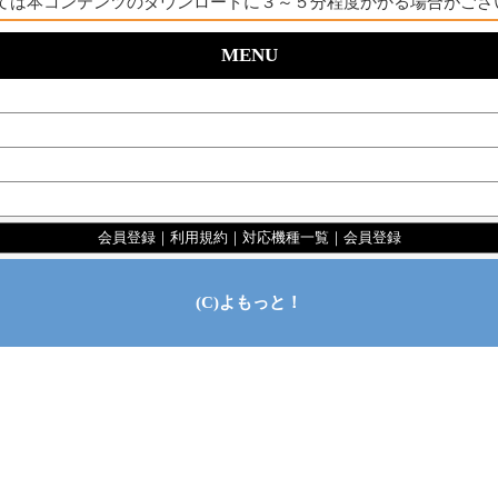
ては本コンテンツのダウンロードに３～５分程度かかる場合がござ
MENU
会員登録
｜
利用規約
｜
対応機種一覧
｜
会員登録
(C)よもっと！