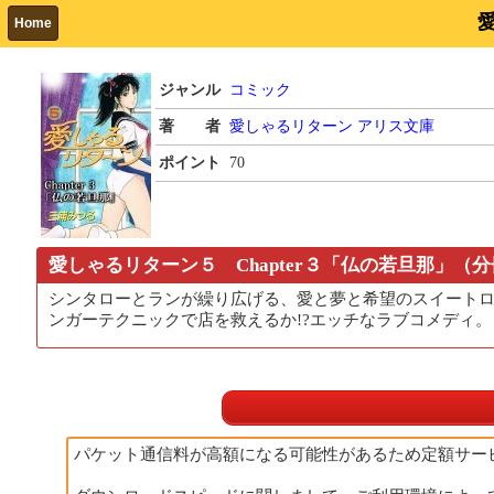
Home
ジャンル
コミック
著 者
愛しゃるリターン
アリス文庫
ポイント
70
愛しゃるリターン５ Chapter３「仏の若旦那」（
シンタローとランが繰り広げる、愛と夢と希望のスイートロ
ンガーテクニックで店を救えるか!?エッチなラブコメディ。
パケット通信料が高額になる可能性があるため定額サー