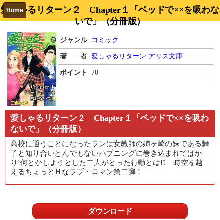
愛しゃるリターン２ Chapter１「ベッドで××を吸わな
Home
いで」（分冊版）
ジャンル
コミック
著 者
愛しゃるリターン
アリス文庫
ポイント
70
愛しゃるリターン２ Chapter１「ベッドで××を吸わ
ないで」（分冊版）
高校に通うことになったランは女教師の姉ヶ崎の妹である舞
子と知り合いとんでもないハプニングに巻き込まれてばか
り!何とかしようとした二人がとった行動とは!? 時空を越
えるちょっとＨなラブ・ロマン第二弾！
ダウンロード