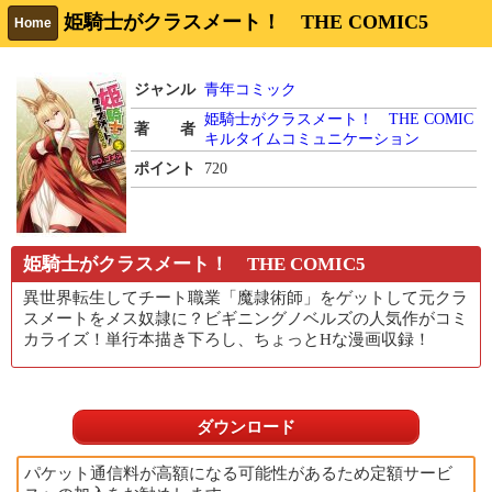
姫騎士がクラスメート！ THE COMIC5
Home
ジャンル
青年コミック
姫騎士がクラスメート！ THE COMIC
著 者
キルタイムコミュニケーション
ポイント
720
姫騎士がクラスメート！ THE COMIC5
異世界転生してチート職業「魔隷術師」をゲットして元クラ
スメートをメス奴隷に？ビギニングノベルズの人気作がコミ
カライズ！単行本描き下ろし、ちょっとHな漫画収録！
ダウンロード
パケット通信料が高額になる可能性があるため定額サービ