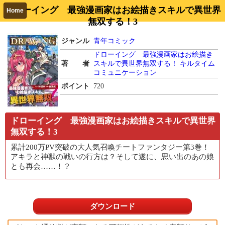
ドローイング 最強漫画家はお絵描きスキルで異世界
Home
無双する！3
ジャンル
青年コミック
ドローイング 最強漫画家はお絵描き
著 者
スキルで異世界無双する！
キルタイム
コミュニケーション
ポイント
720
ドローイング 最強漫画家はお絵描きスキルで異世界
無双する！3
累計200万PV突破の大人気召喚チートファンタジー第3巻！
アキラと神獣の戦いの行方は？そして遂に、思い出のあの娘
とも再会……！？
ダウンロード