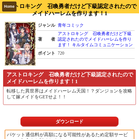
アストロキング 召喚勇者だけど下級認定されたので
Home
メイドハーレムを作ります！1
ジャンル
青年コミック
アストロキング 召喚勇者だけど下級
著 者
認定されたのでメイドハーレムを作り
ます！
キルタイムコミュニケーション
ポイント
720
アストロキング 召喚勇者だけど下級認定されたので
メイドハーレムを作ります！1
転移した異世界はメイドハーレム天国！？ダンジョンを攻略
して嫁メイドをGETせよ！！
ダウンロード
パケット通信料が高額になる可能性があるため定額サービ